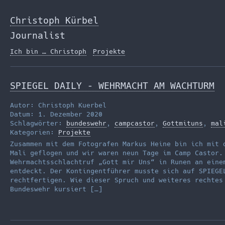
Zum
Inhalt
Christoph Kürbel
springen
Journalist
Ich bin … Christoph
Projekte
SPIEGEL DAILY – WEHRMACHT AM WACHTURM
Autor: Christoph Kuerbel
Datum: 1. Dezember 2020
Schlagwörter:
bundeswehr
,
campcastor
,
Gottmituns
,
mal
Kategorien:
Projekte
Zusammen mit dem Fotografen Markus Heine bin ich mit 
Mali geflogen und wir waren neun Tage im Camp Castor.
Wehrmachtsschlachtruf „Gott mir Uns“ in Runen an eine
entdeckt. Der Kontingentführer musste sich auf SPIEGE
rechtfertigen. Wie dieser Spruch und weiteres rechtes
Bundeswehr kursiert […]