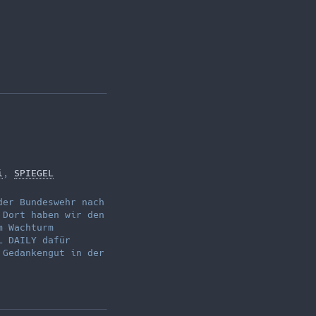
i
,
SPIEGEL
der Bundeswehr nach
 Dort haben wir den
m Wachturm
L DAILY dafür
 Gedankengut in der